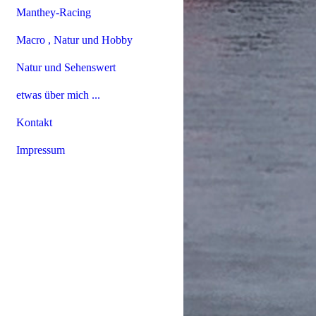
Manthey-Racing
Macro , Natur und Hobby
Natur und Sehenswert
etwas über mich ...
Kontakt
Impressum