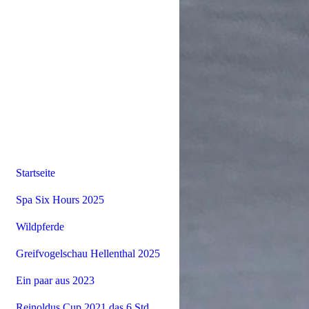
Startseite
Spa Six Hours 2025
Wildpferde
Greifvogelschau Hellenthal 2025
Ein paar aus 2023
Reinoldus Cup 2021 das 6 Std.